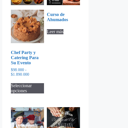
Curso de
Ahumados
Leer más
Chef Party y
Catering Para
Su Evento
$
98.000
-
Rango
$
1.890.000
de
Este
precios:
Seleccionar
producto
desde
opciones
tiene
$98.000
múltiples
hasta
variantes.
$1.890.000
Las
opciones
se
pueden
elegir