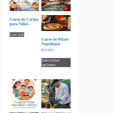
en
la
página
de
Curso de Cocina
producto
para Niños
Leer más
Curso de Pizzas
Napolitana
$
50.000
Este
Seleccionar
producto
opciones
tiene
múltiples
variantes.
Las
opciones
se
pueden
elegir
en
la
página