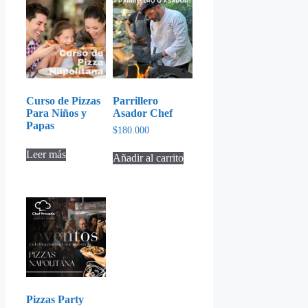
de
producto
Curso de Pizzas
Parrillero
Para Niños y
Asador Chef
Papas
$
180.000
Leer más
Añadir al carrito
Pizzas Party